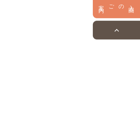
内
入
園
のご案