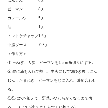
にんじん 8ｇ
ピーマン 8ｇ
カレールウ 5ｇ
油 1ｇ
トマトケチャップ1.6g
中濃ソース 0.8g
＜作り方＞
① 玉ねぎ、人参、ピーマンを1ｃｍ角切りにする。
② 鍋に油を入れて熱し、中火にして鶏ひき肉→にん
じん→たまねぎ→ピーマンを順に入れ、炒め合わせ
る。
③②に水を加えて、野菜がやわらかくなるまで煮
る。 (アクが出てきたらすくい捨てる)