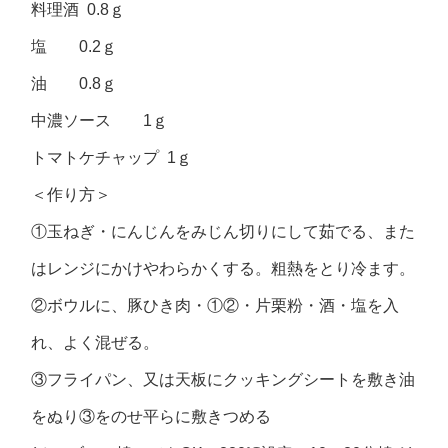
料理酒 0.8ｇ
塩 0.2ｇ
油 0.8ｇ
中濃ソース 1ｇ
トマトケチャップ 1ｇ
＜作り方＞
①玉ねぎ・にんじんをみじん切りにして茹でる、また
はレンジにかけやわらかくする。粗熱をとり冷ます。
②ボウルに、豚ひき肉・①②・片栗粉・酒・塩を入
れ、よく混ぜる。
③フライパン、又は天板にクッキングシートを敷き油
をぬり③をのせ平らに敷きつめる