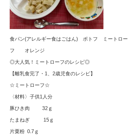
食パン(アレルギー食はごはん) ポトフ ミートロー
フ オレンジ
◎
大人気！ミートローフのレシピ
◎
【離乳食完了・
1
、
2
歳児食のレシピ】
☆
ミートローフ
☆
〈材料〉子供1人分
豚ひき肉 32ｇ
たまねぎ 15ｇ
片栗粉 0.7ｇ