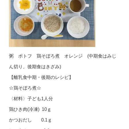
粥 ポトフ 鶏そぼろ煮 オレンジ (中期食はみじ
ん切り、後期食はきざみ)
【離乳食中期・後期のレシピ】
☆鶏そぼろ煮☆
〈材料〉子ども1人分
鶏ひき肉(冷凍) 10ｇ
かつおだし 0.1ｇ