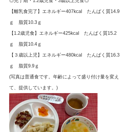
◎
完了期・
1.2
歳児食・
3
歳以上児食
◎
【離乳食完了】エネルギー407kcal たんぱく質14.9
ｇ 脂質10.3ｇ
【1.2歳児食】エネルギー425kcal たんぱく質15.2
ｇ 脂質10.4ｇ
【３歳以上児】エネルギー480kcal たんぱく質16.3
ｇ 脂質9.9ｇ
(写真は普通食です。年齢によって盛り付け量を変え
て、提供しています。)