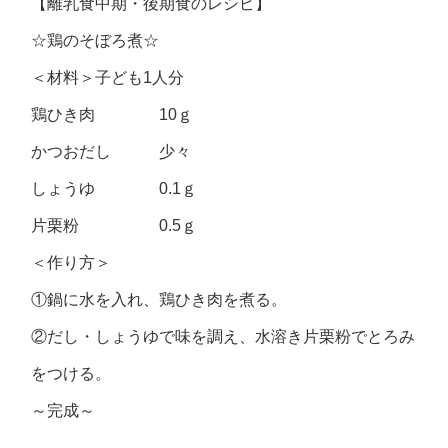
【離乳食中期・後期食のレシピ】
☆鶏のそぼろ煮☆
＜材料＞子ども1人分
鶏ひき肉 10ｇ
かつおだし 少々
しょうゆ 0.1ｇ
片栗粉 0.5ｇ
＜作り方＞
①鍋に水を入れ、鶏ひき肉を煮る。
②だし・しょうゆで味を調え、水溶き片栗粉でとろみ
をつける。
～完成～