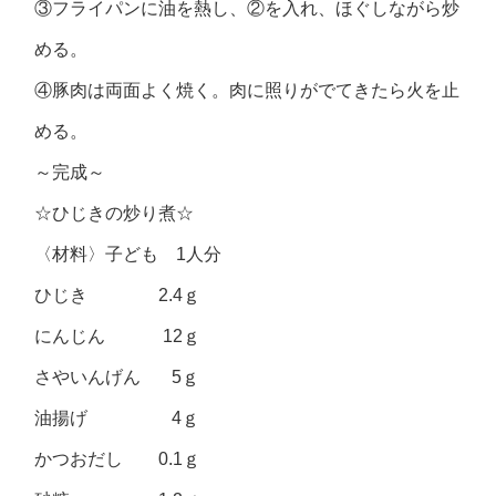
③フライパンに油を熱し、②を入れ、ほぐしながら炒
める。
④豚肉は両面よく焼く。肉に照りがでてきたら火を止
める。
～完成～
☆ひじきの炒り煮☆
〈材料〉子ども 1人分
ひじき 2.4ｇ
にんじん 12ｇ
さやいんげん 5ｇ
油揚げ 4ｇ
かつおだし 0.1ｇ