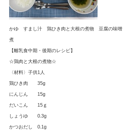
かゆ すまし汁 鶏ひき肉と大根の煮物 豆腐の味噌
煮
【離乳食中期・後期のレシピ】
☆鶏肉と大根の煮物☆
〈材料〉子供1人
鶏ひき肉 35g
にんじん 15g
だいこん 15ｇ
しょうゆ 0.3g
かつおだし 0.1g