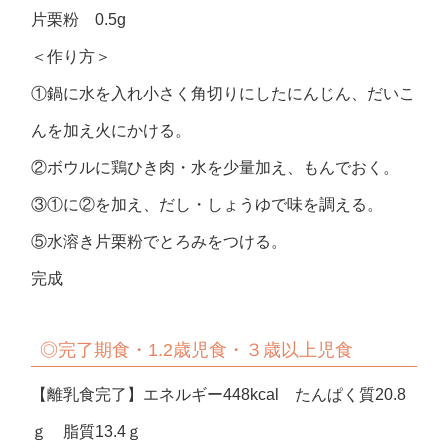
片栗粉 0.5g
＜作り方＞
①鍋に水を入れ小さく角切りにしたにんじん、だいこ
んを加え火にかける。
②ボウルに鶏ひき肉・水を少量加え、もんでおく。
③①に②を加え、だし・しょうゆで味を調える。
⑤水溶き片栗粉でとろみをつける。
完成
◎完了期食・1.2歳児食・３歳以上児食
【離乳食完了】エネルギー448kcal たんぱく質20.8
ｇ 脂質13.4ｇ