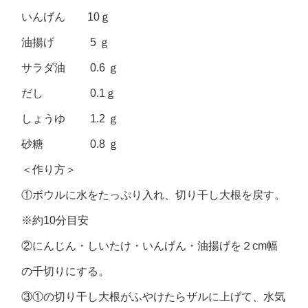
いんげん 10ｇ
油揚げ 5 ｇ
サラダ油 0.6 ｇ
だし 0.1ｇ
しょうゆ 1.2 ｇ
砂糖 0.8 ｇ
＜作り方＞
①ボウルに水をたっぷり入れ、切り干し大根を戻す。
※約10分目安
②にんじん・しいたけ・いんげん・油揚げを２cm幅
の千切りにする。
③①の切り干し大根がふやけたらザルに上げて、水気