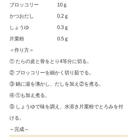
ブロッコリー 10ｇ
かつおだし 0.2ｇ
しょうゆ 0.3ｇ
片栗粉 0.5ｇ
＜作り方＞
① たらの皮と骨をとり4等分に切る。
② ブロッコリーを細かく切り茹でる。
③ 鍋に湯を沸かし、だしを加え②を煮る。
④ ①も加え煮る。
⑤ しょうゆで味を調え、水溶き片栗粉でとろみを付
ける。
～完成～