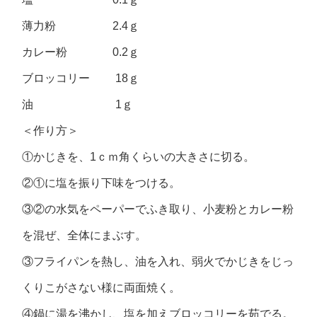
薄力粉 2.4ｇ
カレー粉 0.2ｇ
ブロッコリー 18ｇ
油 1ｇ
＜作り方＞
①かじきを、1ｃｍ角くらいの大きさに切る。
②①に塩を振り下味をつける。
③②の水気をペーパーでふき取り、小麦粉とカレー粉
を混ぜ、全体にまぶす。
③フライパンを熱し、油を入れ、弱火でかじきをじっ
くりこがさない様に両面焼く。
④鍋に湯を沸かし、塩を加えブロッコリーを茹でる。