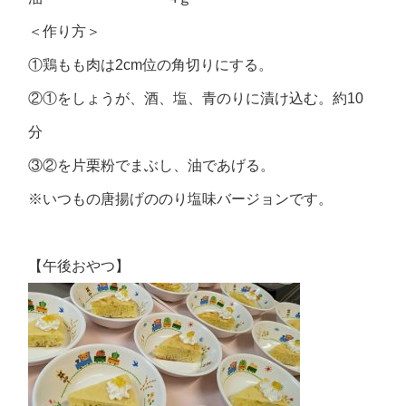
＜作り方＞
①鶏もも肉は2cm位の角切りにする。
②①をしょうが、酒、塩、青のりに漬け込む。約10
分
③②を片栗粉でまぶし、油であげる。
※いつもの唐揚げののり塩味バージョンです。
【午後おやつ】