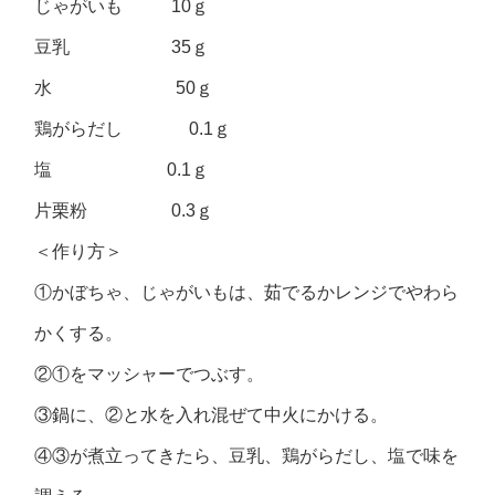
じゃがいも 10ｇ
豆乳 35ｇ
水 50ｇ
鶏がらだし 0.1ｇ
塩 0.1ｇ
片栗粉 0.3ｇ
＜作り方＞
①かぼちゃ、じゃがいもは、茹でるかレンジでやわら
かくする。
②①をマッシャーでつぶす。
③鍋に、②と水を入れ混ぜて中火にかける。
④③が煮立ってきたら、豆乳、鶏がらだし、塩で味を