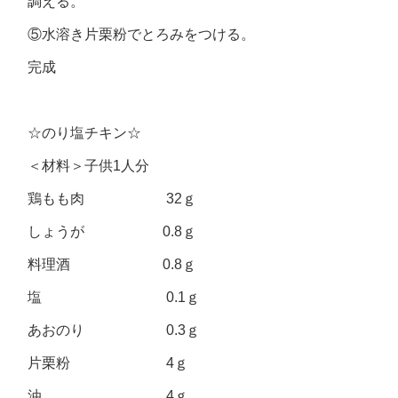
調える。
⑤水溶き片栗粉でとろみをつける。
完成
☆のり塩チキン☆
＜材料＞子供1人分
鶏もも肉 32ｇ
しょうが 0.8ｇ
料理酒 0.8ｇ
塩 0.1ｇ
あおのり 0.3ｇ
片栗粉 4ｇ
油 4ｇ