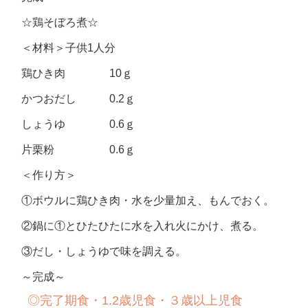
☆鶏そぼろ煮☆
＜材料＞子供1人分
鶏ひき肉 10ｇ
かつおだし 0.2ｇ
しょうゆ 0.6ｇ
片栗粉 0.6ｇ
＜作り方＞
①ボウルに鶏ひき肉・水を少量加え、もんでおく。
②鍋に①とひたひたに水を入れ火にかけ、煮る。
③だし・しょうゆで味を調える。
～完成～
◎完了期食・1.2歳児食・３歳以上児食