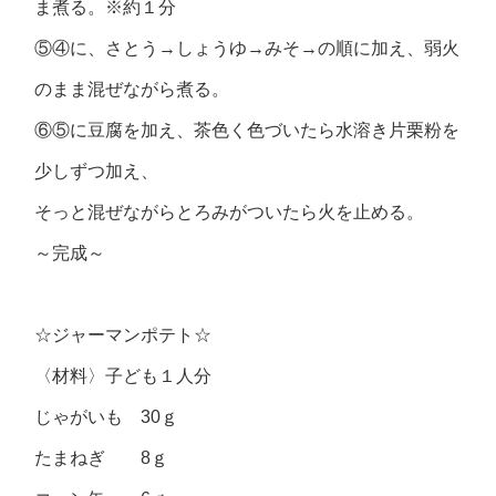
ま煮る。※約１分
⑤④に、さとう→しょうゆ→みそ→の順に加え、弱火
のまま混ぜながら煮る。
⑥⑤に豆腐を加え、茶色く色づいたら水溶き片栗粉を
少しずつ加え、
そっと混ぜながらとろみがついたら火を止める。
～完成～
☆ジャーマンポテト☆
〈材料〉子ども１人分
じゃがいも 30ｇ
たまねぎ 8ｇ