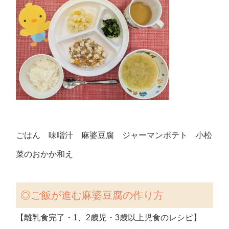
ごはん 味噌汁 麻婆豆腐 ジャーマンポテト 小松
菜のおかか和え
◎
ご飯が進む麻婆豆腐の作り方
【離乳食完了・1、2歳児・3歳以上児食のレシピ】