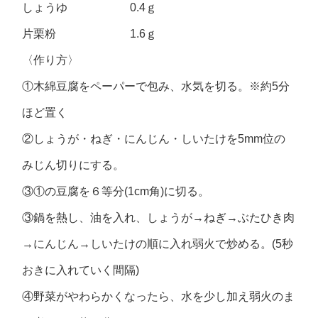
しょうゆ 0.4ｇ
片栗粉 1.6ｇ
〈作り方〉
①木綿豆腐をペーパーで包み、水気を切る。※約5分
ほど置く
②しょうが・ねぎ・にんじん・しいたけを5mm位の
みじん切りにする。
③①の豆腐を６等分(1cm角)に切る。
③鍋を熱し、油を入れ、しょうが→ねぎ→ぶたひき肉
→にんじん→しいたけの順に入れ弱火で炒める。(5秒
おきに入れていく間隔)
④野菜がやわらかくなったら、水を少し加え弱火のま