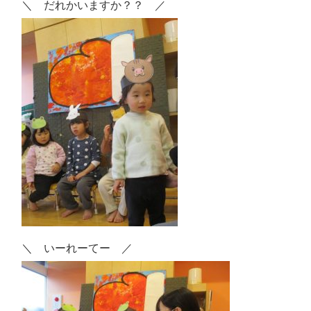
＼ だれかいますか？？ ／
＼ いーれーてー ／