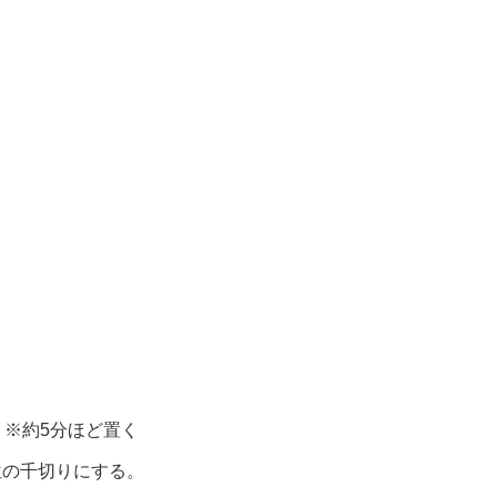
※約5分ほど置く
位の千切りにする。