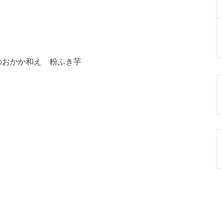
のおかか和え 粉ふき芋