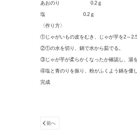
あおのり 0.2ｇ
塩 0.2ｇ
〈作り方〉
①じゃがいもの皮をむき、じゃが芋を2～2
②①の水を切り、鍋で水から茹でる。
③じゃが芋が柔らかくなったか確認し、湯
④塩と青のりを振り、粉がふくよう鍋を優
完成
前へ