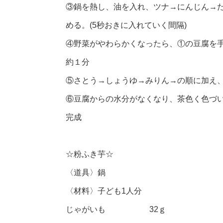
③鍋を熱し、油を入れ、ツナ→にんじん→
める。(5秒おきに入れていく間隔)
④野菜がやわらかくなったら、①の豆腐を手
約１分
⑤さとう→しょうゆ→みりん→の順に加え
⑥豆腐からの水分がなくなり、茶色く色づ
完成
☆粉ふき芋☆
〈道具〉鍋
〈材料〉子ども1人分
じゃがいも 32ｇ