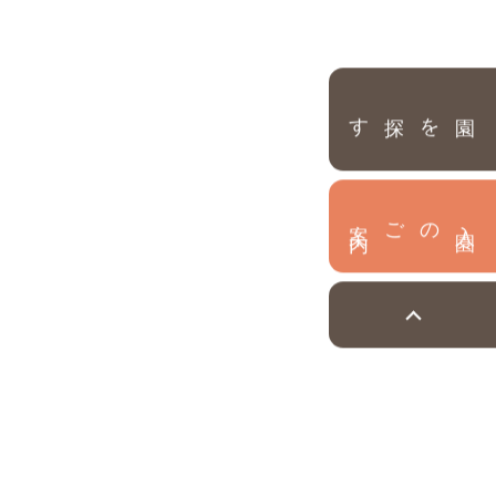
園を探す
内
入
園
のご案