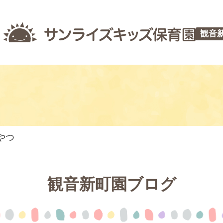
観音
やつ
観音新町園ブログ