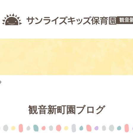
観音
つ
観音新町園ブログ