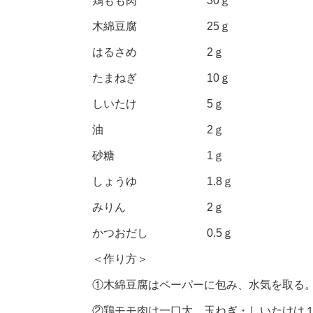
鶏もも肉 30ｇ
木綿豆腐 25ｇ
はるさめ 2ｇ
たまねぎ 10ｇ
しいたけ 5ｇ
油 2ｇ
砂糖 1ｇ
しょうゆ 1.8ｇ
みりん 2ｇ
かつおだし 0.5ｇ
＜作り方＞
①木綿豆腐はペーパーに包み、水気を取る
②鶏モモ肉は一口大、玉ねぎ・しいたけは１