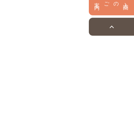
内
入
園
のご案