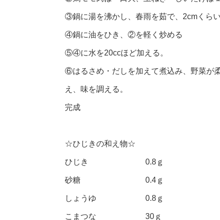
③鍋に湯を沸かし、春雨を茹で、2cmくら
④鍋に油をひき、②を軽く炒める
⑤④に水を20ccほど加える。
⑥はるさめ・だしを加えて煮込み、野菜が
え、味を調える。
完成
☆ひじきの和え物☆
ひじき 0.8ｇ
砂糖 0.4ｇ
しょうゆ 0.8ｇ
こまつな 30ｇ