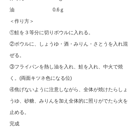
油 0.6ｇ
＜作り方＞
①鮭を３等分に切りボウルに入れる。
②ボウルに、しょうゆ・酒・みりん・さとうを入れ混
ぜる。
③フライパンを熱し油を入れ、鮭を入れ、中火で焼
く。(両面キツネ色になる位)
④焦げないように注意しながら、全体が焼けたらしょ
うゆ、砂糖、みりんを加え全体的に照りがでたら火を
止める。
完成