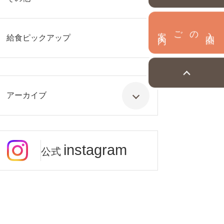
内
入
園
のご案
給食ピックアップ
アーカイブ
instagram
公式