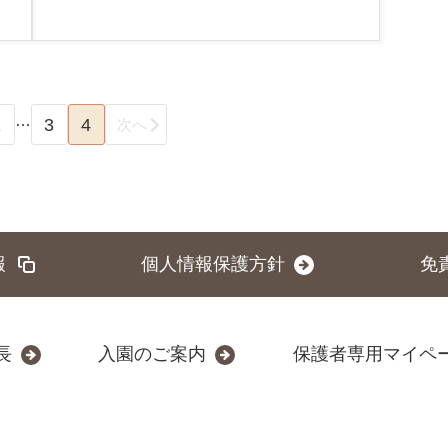
…
1
3
4
次へ
報
個人情報保護方針
免
長
入園のご案内
保護者専用マイペ