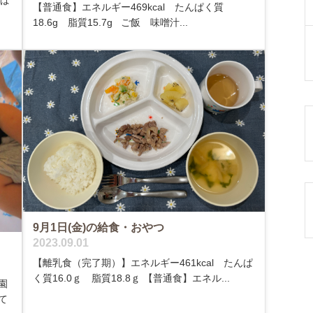
【普通食】エネルギー469kcal たんぱく質
18.6g 脂質15.7g ご飯 味噌汁...
9月1日(金)の給食・おやつ
2023.09.01
【離乳食（完了期）】エネルギー461kcal たんぱ
く質16.0ｇ 脂質18.8ｇ 【普通食】エネル...
園
て