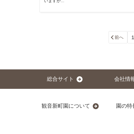
いますが...
前へ
総合サイト
会社情
観音新町園について
園の特