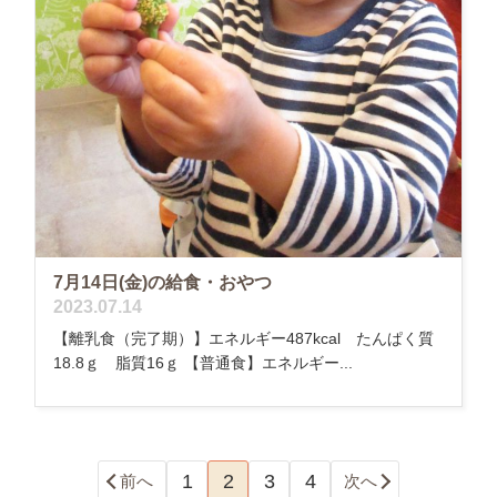
7月14日(金)の給食・おやつ
2023.07.14
【離乳食（完了期）】エネルギー487kcal たんぱく質
18.8ｇ 脂質16ｇ 【普通食】エネルギー...
1
2
3
4
前へ
次へ