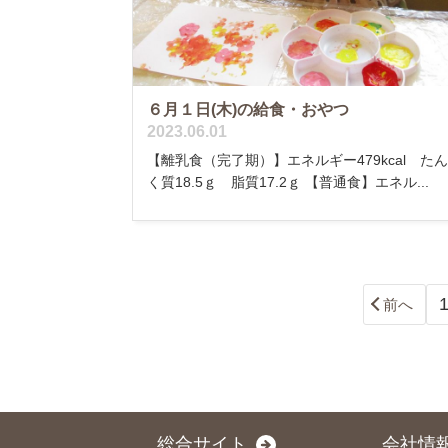
６月１日(木)の給食・おやつ
2023.06.01
【離乳食（完了期）】エネルギー479kcal た
く質18.5ｇ 脂質17.2ｇ 【普通食】エネル...
前へ
総合サイト
会社情