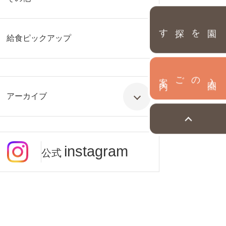
園を探す
給食ピックアップ
内
入
園
のご案
アーカイブ
instagram
公式