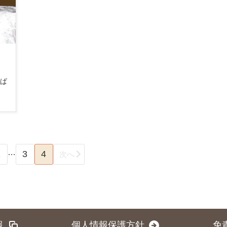
んぱ
…
1
3
4
次へ
報
個人情報保護方針
免