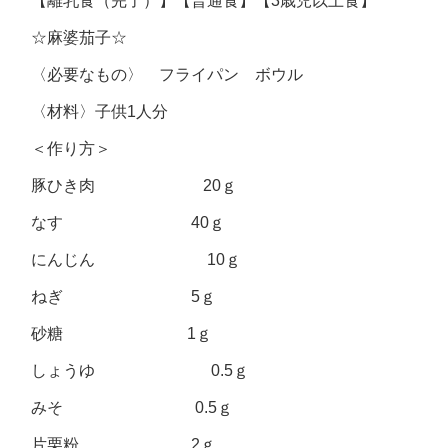
【離乳食（完了）】【普通食】【3歳児以上食】
☆麻婆茄子☆
〈必要なもの〉 フライパン ボウル
〈材料〉子供1人分
＜作り方＞
豚ひき肉 20ｇ
なす 40ｇ
にんじん 10ｇ
ねぎ 5ｇ
砂糖 1ｇ
しょうゆ 0.5ｇ
みそ 0.5ｇ
片栗粉 2ｇ