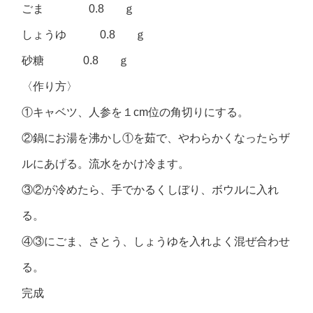
ごま 0.8 ｇ
しょうゆ 0.8 ｇ
砂糖 0.8 ｇ
〈作り方〉
①キャベツ、人参を１cm位の角切りにする。
②鍋にお湯を沸かし①を茹で、やわらかくなったらザ
ルにあげる。流水をかけ冷ます。
③②が冷めたら、手でかるくしぼり、ボウルに入れ
る。
④③にごま、さとう、しょうゆを入れよく混ぜ合わせ
る。
完成