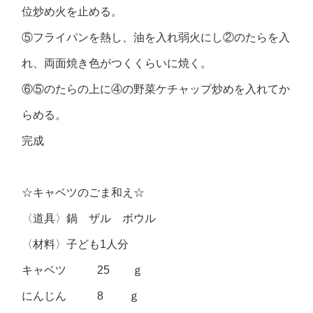
位炒め火を止める。
⑤フライパンを熱し、油を入れ弱火にし②のたらを入
れ、両面焼き色がつくくらいに焼く。
⑥⑤のたらの上に④の野菜ケチャップ炒めを入れてか
らめる。
完成
☆キャベツのごま和え☆
〈道具〉鍋 ザル ボウル
〈材料〉子ども1人分
キャベツ 25 ｇ
にんじん 8 ｇ