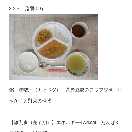
3.2ｇ 脂質0.9ｇ
粥 味噌汁（キャベツ） 高野豆腐のフワフワ煮 じ
ゃが芋と野菜の煮物
【離乳食（完了期）】エネルギー472kcal たんぱく