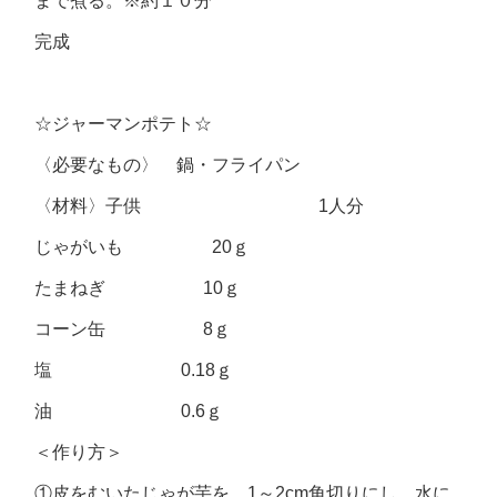
まで煮る。※約１０分
完成
☆ジャーマンポテト☆
〈必要なもの〉 鍋・フライパン
〈材料〉子供 1人分
じゃがいも 20ｇ
たまねぎ 10ｇ
コーン缶 8ｇ
塩 0.18ｇ
油 0.6ｇ
＜作り方＞
①皮をむいたじゃが芋を、1～2cm角切りにし、水に