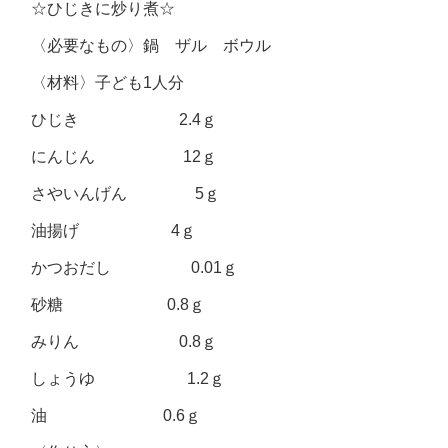
☆ひじきに炒り煮☆
〈必要なもの〉鍋 ザル ボウル
〈材料〉子ども1人分
ひじき 2.4ｇ
にんじん 12ｇ
さやいんげん 5ｇ
油揚げ 4ｇ
かつおだし 0.01ｇ
砂糖 0.8ｇ
みりん 0.8ｇ
しょうゆ 1.2ｇ
油 0.6ｇ