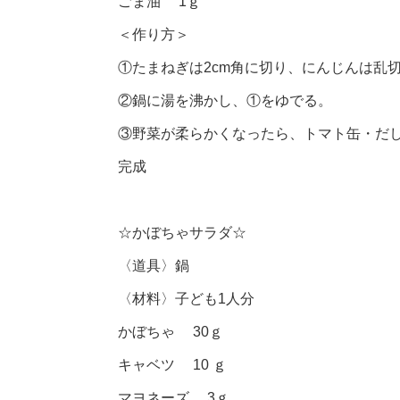
ごま油 1ｇ
＜作り方＞
①たまねぎは2cm角に切り、にんじんは乱
②鍋に湯を沸かし、①をゆでる。
③野菜が柔らかくなったら、トマト缶・だ
完成
☆かぼちゃサラダ☆
〈道具〉鍋
〈材料〉子ども1人分
かぼちゃ 30ｇ
キャベツ 10 ｇ
マヨネーズ 3ｇ