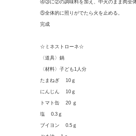
④③に②の調味料を加え、中火のまま肉全
⑤全体的に照りがでたら火を止める。
完成
☆ミネストローネ☆
〈道具〉鍋
〈材料〉子ども1人分
たまねぎ 10ｇ
にんじん 10ｇ
トマト缶 20 ｇ
塩 0.3ｇ
ブイヨン 0.5ｇ