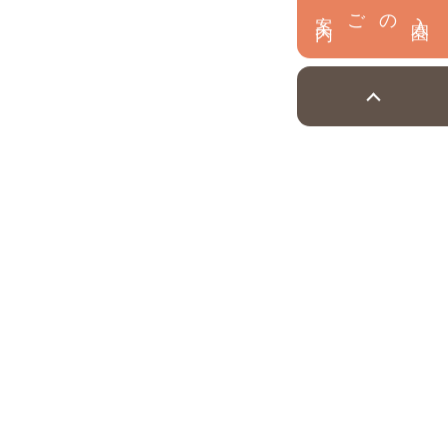
内
入
園
のご案