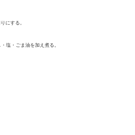
切りにする。
し・塩・ごま油を加え煮る。