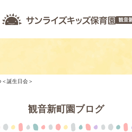
観音
やつ＜誕生日会＞
観音新町園ブログ