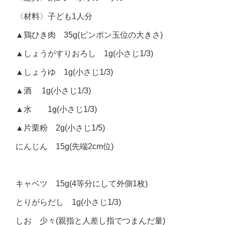
〈材料〉子ども1人分
▲鶏ひき肉 35g(ピンポン玉位の大きさ)
▲しょうがすりおろし 1g(小さじ1/3)
▲しょうゆ 1g(小さじ1/3)
▲酒 1g(小さじ1/3)
▲水 1g(小さじ1/3)
▲片栗粉 2g(小さじ1/5)
にんじん 15g(先端2cm位)
キャベツ 15g(4等分にして外側1枚)
とりがらだし 1g(小さじ1/3)
しお 少々(親指と人差し指でつまんだ量)