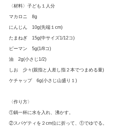
〈材料〉子ども１人分
マカロニ 8g
にんじん 10g(先端１cm)
たまねぎ 15g(中サイズ1/12コ)
ピーマン 5g(1/8コ)
油 2g(小さじ1/2)
しお 少々(親指と人差し指２本でつまめる量)
ケチャップ 6g(小さじ山盛り１)
〈作り方〉
①鍋一杯に水を入れ、沸かす。
②スパゲティを２cm位に折って、①でゆでる。