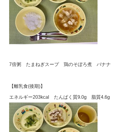
7倍粥 たまねぎスープ 鶏のそぼろ煮 バナナ
【離乳食(後期)】
エネルギー203kcal たんぱく質9.0g 脂質4.6g