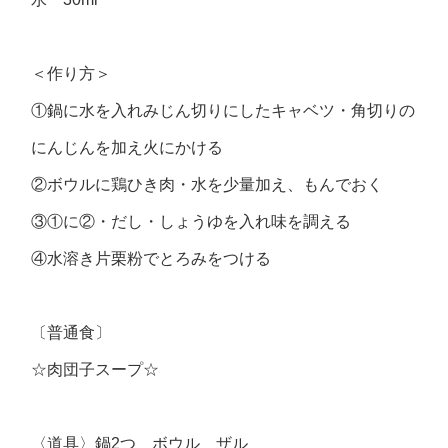
＜作り方＞
①鍋に水を入れみじん切りにしたキャベツ・角切りの
にんじんを加え火にかける
②ボウルに鶏ひき肉・水を少量加え、もんでおく
③①に②・だし・しょうゆを入れ味を調える
④水溶き片栗粉でとろみをつける
〔普通食〕
☆肉団子スープ☆
〈道具〉鍋2つ ボウル ザル