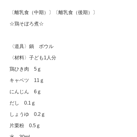
〔離乳食（中期）〕〔離乳食（後期）〕
☆鶏そぼろ煮☆
〈道具〉鍋 ボウル
〈材料〉子ども1人分
鶏ひき肉 5ｇ
キャベツ 11ｇ
にんじん 6ｇ
だし 0.1ｇ
しょうゆ 0.2ｇ
片栗粉 0.5ｇ
水 30ml