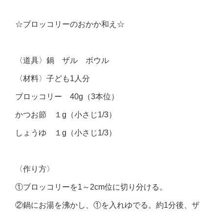
☆ブロッコリーのおかか和え☆
〈道具〉鍋 ザル ボウル
〈材料〉子ども1人分
ブロッコリー 40g（3本位）
かつお節 １g（小さじ1/3）
しょうゆ １g（小さじ1/3）
〈作り方〉
①ブロッコリーを1～2cm位に切り分ける。
②鍋にお湯を沸かし、①を入れゆでる。約1分後、ザ