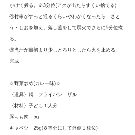
かけて煮る。※3分位(アクが出たらすくい捨てる)
④竹串がすっと通るくらいやわかくなったら、さと
う・しおを加え、落し蓋をして弱火でさらに5分位煮
る。
⑤煮汁が最初より少しとろりとしたら火を止める。
完成
☆野菜炒め(カレー味)☆
〈道具〉鍋 フライパン ザル
〈材料〉子ども１人分
豚もも肉 5g
キャベツ 25g(８等分にして外側１枚位)