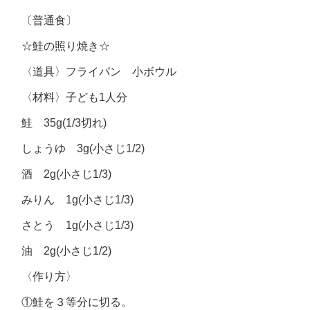
〔普通食〕
☆鮭の照り焼き☆
〈道具〉フライパン 小ボウル
〈材料〉子ども1人分
鮭 35g(1/3切れ)
しょうゆ 3g(小さじ1/2)
酒 2g(小さじ1/3)
みりん 1g(小さじ1/3)
さとう 1g(小さじ1/3)
油 2g(小さじ1/2)
〈作り方〉
①鮭を３等分に切る。