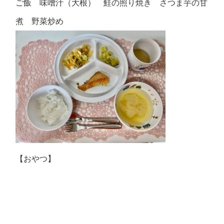
ご飯 味噌汁（大根） 鮭の照り焼き さつま芋の甘
煮 野菜炒め
【おやつ】