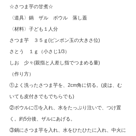
☆さつま芋の甘煮☆
〈道具〉鍋 ザル ボウル 落し蓋
〈材料〉子ども１人分
さつま芋 ３５ｇ(ピンポン玉の大きさ位)
さとう １ｇ（小さじ1/3）
しお 少々(親指と人差し指でつまめる量)
（作り方）
①よく洗ったさつま芋を、2cm角に切る。(皮は、む
いても皮付きでもでちらでも)
②ボウルに①を入れ、水をたっぷり注いで、つけ置
く。約5分後、ザルにあげる。
③鍋にさつま芋を入れ、水をひたひたに入れ、中火に