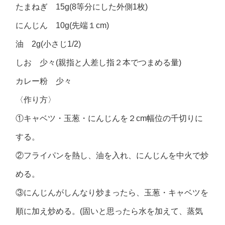
たまねぎ 15g(8等分にした外側1枚)
にんじん 10g(先端１cm)
油 2g(小さじ1/2)
しお 少々(親指と人差し指２本でつまめる量)
カレー粉 少々
〈作り方〉
①キャベツ・玉葱・にんじんを２cm幅位の千切りに
する。
②フライパンを熱し、油を入れ、にんじんを中火で炒
める。
③にんじんがしんなり炒まったら、玉葱・キャベツを
順に加え炒める。(固いと思ったら水を加えて、蒸気