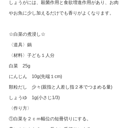
しょうがには、殺菌作用と食欲増進作用があり、お肉
やお魚に少し加えるだけでも香りがよくなります。
☆白菜の煮浸し☆
〈道具〉鍋
〈材料〉子ども１人分
白菜 25g
にんじん 10g(先端１cm)
顆粒だし 少々(親指と人差し指２本でつまめる量)
しょうゆ 1g(小さじ1/3)
〈作り方〉
①白菜を２ｃｍ幅位の短冊切りにする。