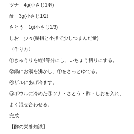
ツナ 4g(小さじ1弱)
酢 3g(小さじ1/2)
さとう 1g(小さじ1/3)
しお 少々(親指と小指で少しつまんだ量)
〈作り方〉
①きゅうりを縦4等分にし、いちょう切りにする。
②鍋にお湯を沸かし、①をさっとゆでる。
④ザルにあげ冷ます。
⑤ボウルに冷めた④ツナ・さとう・酢・しおを入れ、
よく混ぜ合わせる。
完成
【酢の栄養知識】