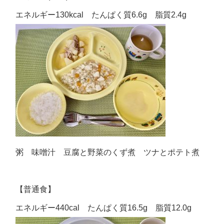
エネルギー130kcal たんぱく質6.6g 脂質2.4g
粥 味噌汁 豆腐と野菜のくず煮 ツナとポテト煮
【普通食】
エネルギー440cal たんぱく質16.5g 脂質12.0g