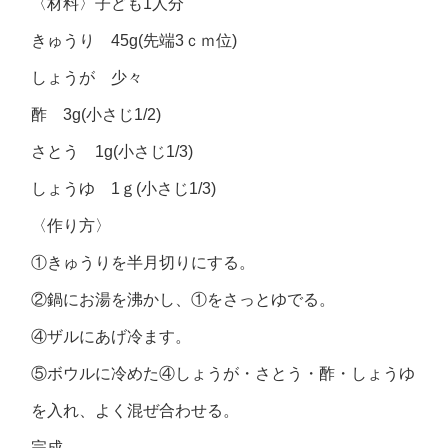
〈材料〉子ども1人分
きゅうり 45g(先端3ｃｍ位)
しょうが 少々
酢 3g(小さじ1/2)
さとう 1g(小さじ1/3)
しょうゆ 1ｇ(小さじ1/3)
〈作り方〉
①きゅうりを半月切りにする。
②鍋にお湯を沸かし、①をさっとゆでる。
④ザルにあげ冷ます。
⑤ボウルに冷めた④しょうが・さとう・酢・しょうゆ
を入れ、よく混ぜ合わせる。
完成