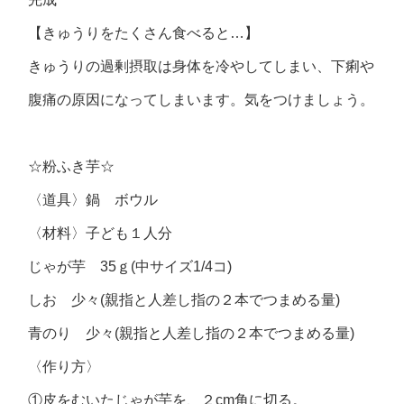
【きゅうりをたくさん食べると…】
きゅうりの過剰摂取は身体を冷やしてしまい、下痢や
腹痛の原因になってしまいます。気をつけましょう。
☆粉ふき芋☆
〈道具〉鍋 ボウル
〈材料〉子ども１人分
じゃが芋 35ｇ(中サイズ1/4コ)
しお 少々(親指と人差し指の２本でつまめる量)
青のり 少々(親指と人差し指の２本でつまめる量)
〈作り方〉
①皮をむいたじゃが芋を、２cm角に切る。