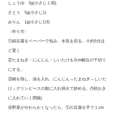
しょうゆ 3g(小さじ１弱)
さとう 5g(小さじ1)
みりん 1g(小さじ1/3)
〈作り方〉
①絹豆腐をペーパーで包み、水気を切る。※約5分ほ
ど置く
②たまねぎ・にんじん・しいたけを2cm幅位の千切り
にする。
③鍋を熱し、油を入れ、にんじん→たまねぎ→しいた
け→グリンピースの順に入れ弱火で炒める。(5秒おき
に入れていく間隔)
④野菜がやわらかくなったら、①の豆腐を手で１cm