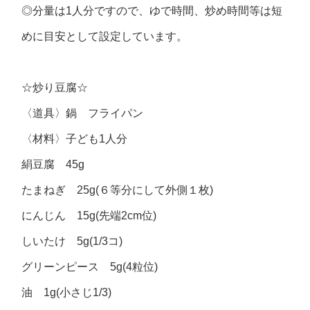
◎分量は1人分ですので、ゆで時間、炒め時間等は短
めに目安として設定しています。
☆炒り豆腐☆
〈道具〉鍋 フライパン
〈材料〉子ども1人分
絹豆腐 45g
たまねぎ 25g(６等分にして外側１枚)
にんじん 15g(先端2cm位)
しいたけ 5g(1/3コ)
グリーンピース 5g(4粒位)
油 1g(小さじ1/3)