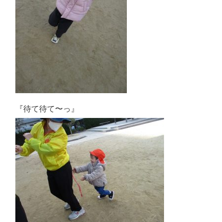
『待て待て〜っ』