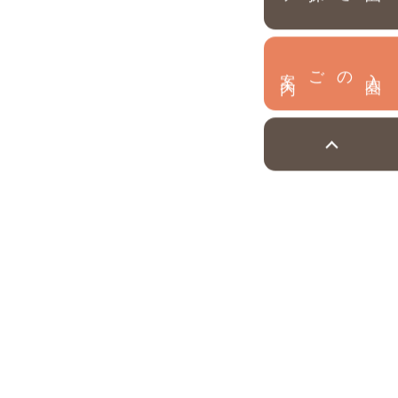
内
入
園
のご案