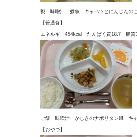
粥 味噌汁 煮魚 キャベツとにんじんの
【普通食】
エネルギー454kcal たんぱく質18.7 脂質17
ご飯 味噌汁 かじきのナポリタン風 キ
【おやつ】