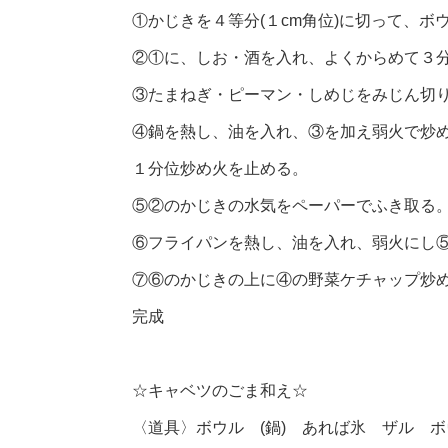
①かじきを４等分(１cm角位)に切って、ボ
②①に、しお・酒を入れ、よくからめて３
③たまねぎ・ピーマン・しめじをみじん切
④鍋を熱し、油を入れ、③を加え弱火で炒
１分位炒め火を止める。
⑤②のかじきの水気をペーパーでふき取る
⑥フライパンを熱し、油を入れ、弱火にし⑤
⑦⑥のかじきの上に④の野菜ケチャップ炒
完成
☆キャベツのごま和え☆
〈道具〉ボウル (鍋) あれば氷 ザル ボ