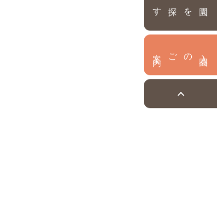
園を探す
内
入
園
のご案