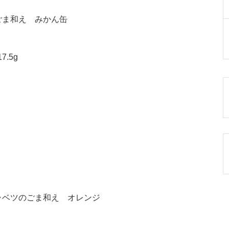
ごま和え みかん缶
.5g
ャベツのごま和え オレンジ