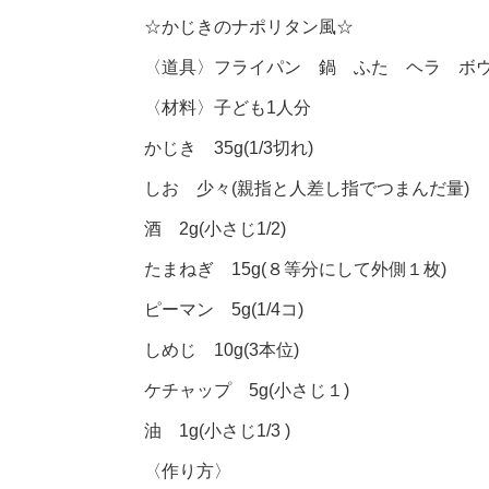
☆かじきのナポリタン風☆
〈道具〉フライパン 鍋 ふた ヘラ ボ
〈材料〉子ども1人分
かじき 35g(1/3切れ)
しお 少々(親指と人差し指でつまんだ量)
酒 2g(小さじ1/2)
たまねぎ 15g(８等分にして外側１枚)
ピーマン 5g(1/4コ)
しめじ 10g(3本位)
ケチャップ 5g(小さじ１)
油 1g(小さじ1/3 )
〈作り方〉