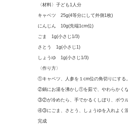
〈材料〉子ども1人分
キャベツ 25g(4等分にして外側1枚)
にんじん 10g(先端1cm位)
ごま 1g(小さじ1/3)
さとう 1g(小さじ1)
しょうゆ 1g(小さじ1/3)
〈作り方〉
①キャベツ、人参を１cm位の角切りにする
②鍋にお湯を沸かし①を茹で、やわらかく
③②が冷めたら、手でかるくしぼり、ボウ
④③にごま、さとう、しょうゆを入れよく
完成