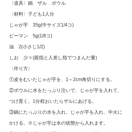
〈道具〉鍋 ザル ボウル
〈材料〉子ども1人分
じゃが芋 35g(中サイズ1/4コ)
ピーマン 5g(1/8コ)
油 2(小さじ1/2)
しお 少々(親指と人差し指でつまんだ量)
〈作り方〉
①皮をむいたじゃが芋を、1～2cm角切りにする。
②ボウルに水をたっぷり注いで、じゃが芋を入れて、
つけ置く。1分程おいたらザルにあげる。
③鍋にたっぷりの水を入れ、じゃが芋を入れ、中火に
かける。※じゃが芋は水の状態から入れます。