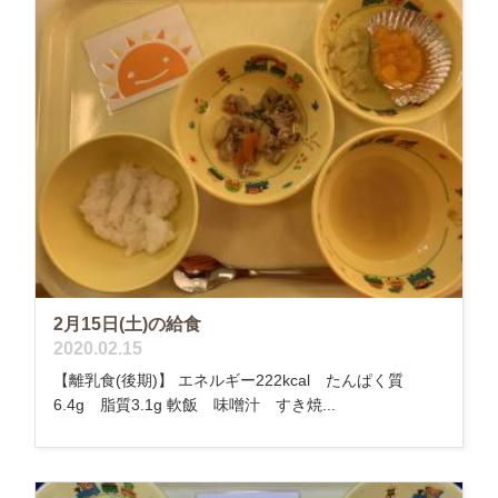
2月15日(土)の給食
2020.02.15
【離乳食(後期)】 エネルギー222kcal たんぱく質
6.4g 脂質3.1g 軟飯 味噌汁 すき焼...