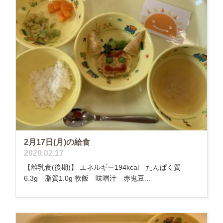
2月17日(月)の給食
2020.02.17
【離乳食(後期)】 エネルギー194kcal たんぱく質
6.3g 脂質1.0g 軟飯 味噌汁 赤鬼豆...