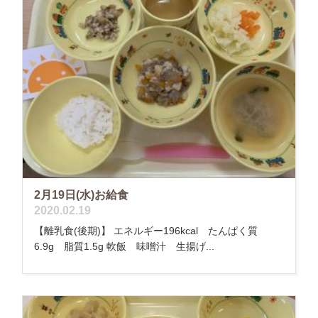
2月19日(水)お給食
2020.02.19
【離乳食(後期)】 エネルギー196kcal たんぱく質
6.9g 脂質1.5g 軟飯 味噌汁 生揚げ...