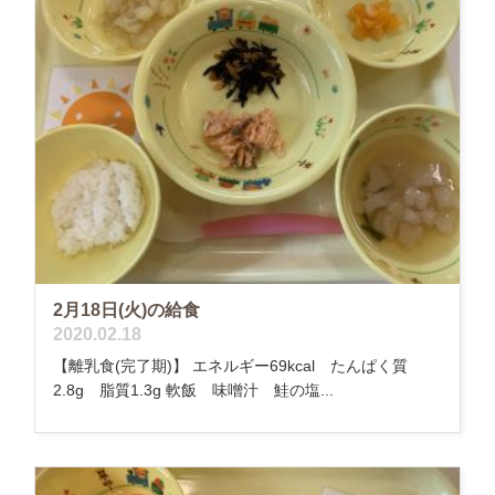
2月18日(火)の給食
2020.02.18
【離乳食(完了期)】 エネルギー69kcal たんぱく質
2.8g 脂質1.3g 軟飯 味噌汁 鮭の塩...