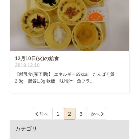
12月10日(火)の給食
2019.12.10
【離乳食(完了期)】 エネルギー69kcal たんぱく質
2.8g 脂質1.3g 軟飯 味噌汁 魚フラ...
1
2
3
前へ
次へ
カテゴリ