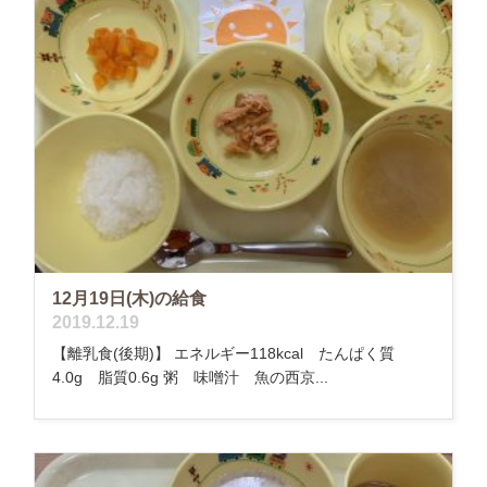
12月19日(木)の給食
2019.12.19
【離乳食(後期)】 エネルギー118kcal たんぱく質
4.0g 脂質0.6g 粥 味噌汁 魚の西京...