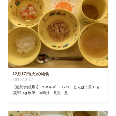
12月17日(火)の給食
2019.12.17
【離乳食(後期)】 エネルギー81kcal たんぱく質3.1g
脂質1.4g 軟飯 味噌汁 煮魚 煮...