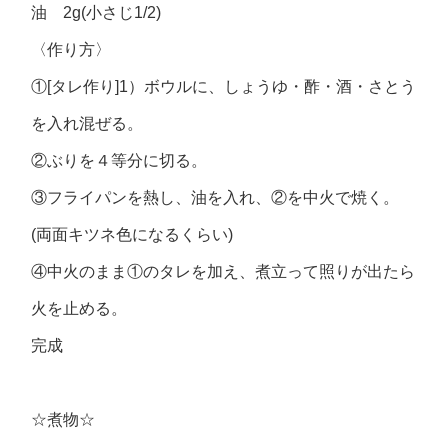
油 2g(小さじ1/2)
〈作り方〉
①[タレ作り]1）ボウルに、しょうゆ・酢・酒・さとう
を入れ混ぜる。
②ぶりを４等分に切る。
③フライパンを熱し、油を入れ、②を中火で焼く。
(両面キツネ色になるくらい)
④中火のまま①のタレを加え、煮立って照りが出たら
火を止める。
完成
☆煮物☆