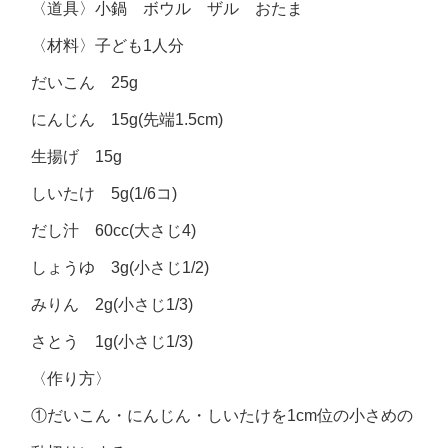
〈道具〉小鍋 ボウル ザル おたま
〈材料〉子ども1人分
だいこん 25g
にんじん 15g(先端1.5cm)
生揚げ 15g
しいたけ 5g(1/6コ)
だし汁 60cc(大さじ4)
しょうゆ 3g(小さじ1/2)
みりん 2g(小さじ1/3)
さとう 1g(小さじ1/3)
〈作り方〉
①だいこん・にんじん・しいたけを1cm位の小さめの