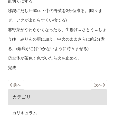
乱切りにする。
④鍋にだし汁60cc・①の野菜を3分位煮る。(時々ま
ぜ、アクが出たらすくい捨てる)
⑥野菜がやわらかくなったら、生揚げ→さとう→しょ
うゆ→みりんの順に加え、中火のままさらに約2分煮
る。(鍋底がこげつかないように時々まぜる)
⑦全体が茶色く色づいたら火を止める。
完成
前へ
次へ
カテゴリ
カリキュラム