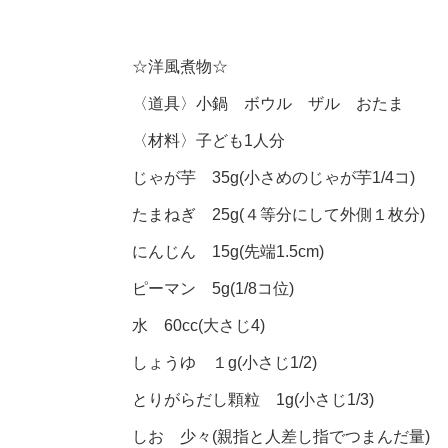
☆洋風煮物☆
〈道具〉小鍋 ボウル ザル おたま
〈材料〉子ども1人分
じゃが芋 35g(小さめのじゃが芋1/4コ)
たまねぎ 25g(４等分にして外側１枚分)
にんじん 15g(先端1.5cm)
ピーマン 5g(1/8コ位)
水 60cc(大さじ4)
しょうゆ １g(小さじ1/2)
とりがらだし顆粒 1g(小さじ1/3)
しお 少々(親指と人差し指でつまんだ量)