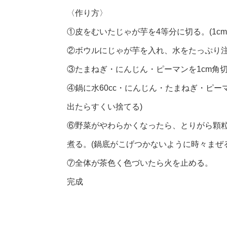
〈作り方〉
①皮をむいたじゃが芋を4等分に切る。(1c
②ボウルにじゃが芋を入れ、水をたっぷり
③たまねぎ・にんじん・ピーマンを1cm角
④鍋に水60cc・にんじん・たまねぎ・ピー
出たらすくい捨てる)
⑥野菜がやわらかくなったら、とりがら顆
煮る。(鍋底がこげつかないように時々まぜる
⑦全体が茶色く色づいたら火を止める。
完成