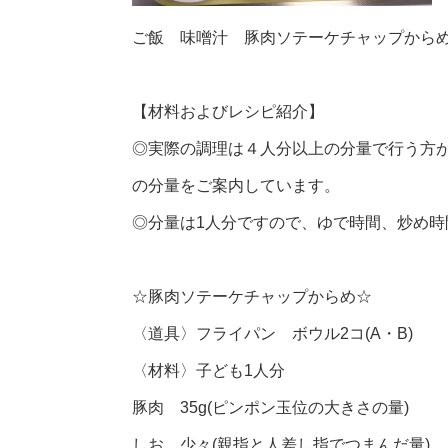
ご飯 味噌汁 豚肉ソテーケチャップから
【材料およびレシピ紹介】
◎実際の調理は４人分以上の分量で行う方
の分量をご案内しています。
◎分量は1人分ですので、ゆで時間、炒め
☆豚肉ソテーケチャップからめ☆
〈道具〉フライパン ボウル2コ(A・B)
〈材料〉子ども1人分
豚肉 35g(ピンポン玉位の大きさの量)
しお 少々(親指と人差し指でつまんだ量)