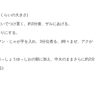
mくらいの大きさ)
注いでつけ置く。約3分後、ザルにあげる。
切りにする。
マン・じゃが芋を入れ、3分位煮る。(時々まぜ、アクが
粒→しょうゆ→しおの順に加え、中火のままさらに約2分
)