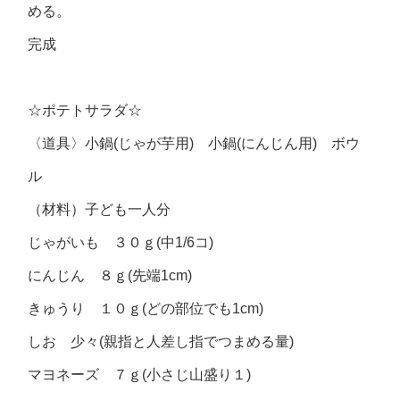
める。
完成
☆ポテトサラダ☆
〈道具〉小鍋(じゃが芋用) 小鍋(にんじん用) ボウ
ル
（材料）子ども一人分
じゃがいも ３０ｇ(中1/6コ)
にんじん ８ｇ(先端1cm)
きゅうり １０ｇ(どの部位でも1cm)
しお 少々(親指と人差し指でつまめる量)
マヨネーズ ７ｇ(小さじ山盛り１)