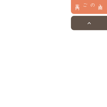
内
入
園
のご案