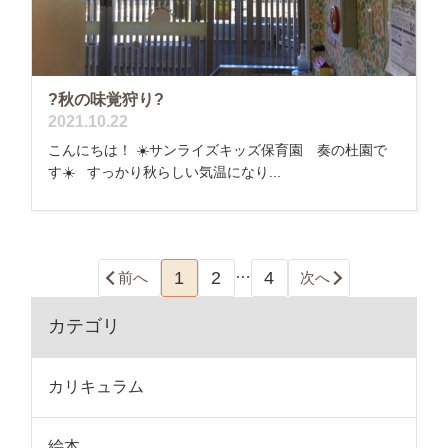
?秋の味覚狩り?
2021.10.22
こんにちは！ ☀️サンライズキッズ保育園 奏の杜園で
す☀️ すっかり秋らしい気温になり...
…
1
2
4
前へ
次へ
カテゴリ
カリキュラム
絵本