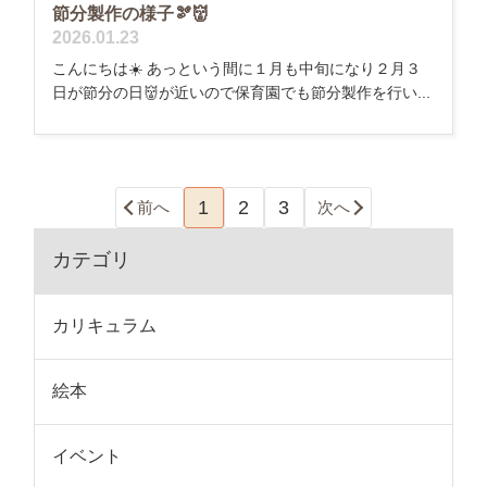
節分製作の様子🫘👹
2026.01.23
こんにちは☀️ あっという間に１月も中旬になり２月３
日が節分の日👹が近いので保育園でも節分製作を行い...
1
2
3
前へ
次へ
カテゴリ
カリキュラム
絵本
イベント