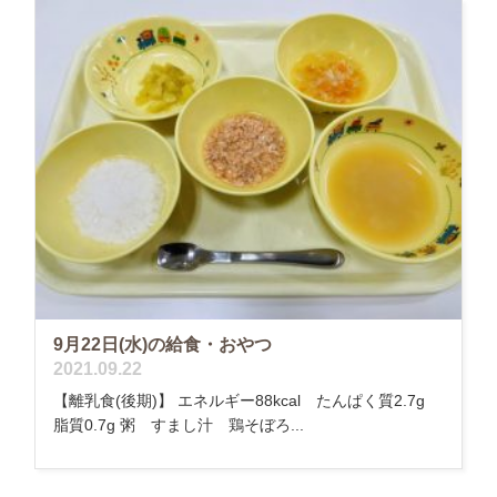
9月22日(水)の給食・おやつ
2021.09.22
【離乳食(後期)】 エネルギー88kcal たんぱく質2.7g
脂質0.7g 粥 すまし汁 鶏そぼろ...