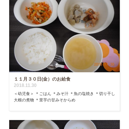
１１月３０日(金）のお給食
2018.11.30
＜幼児食＞ ＊ごはん ＊みそ汁 ＊魚の塩焼き ＊切り干し
大根の煮物 ＊里芋の甘みそからめ