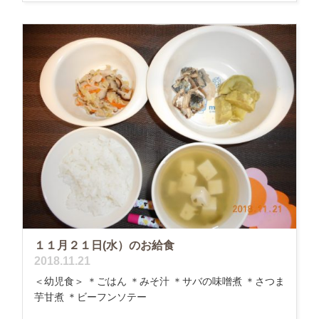
１１月２１日(水）のお給食
2018.11.21
＜幼児食＞ ＊ごはん ＊みそ汁 ＊サバの味噌煮 ＊さつま
芋甘煮 ＊ビーフンソテー