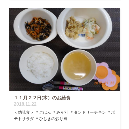
１１月２２日(木）のお給食
2018.11.22
＜幼児食＞ ＊ごはん ＊みそ汁 ＊タンドリーチキン ＊ポ
テトサラダ ＊ひじきの炒り煮