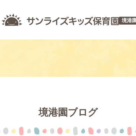
境港
境港園ブログ