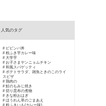
人気のタグ
ビビンバ丼
粉ふき芋カレー味
大学芋
お子さまヤンニョムチキン
和風スパゲッティ
ポテトサラダ、雑魚ときのこのライ
スピザ
鶏肉の
鮭のもみじ焼き
切り昆布の煮物
きな粉おはぎ
ほうれん草のごまあえ
粉ふきいも(カレー味)