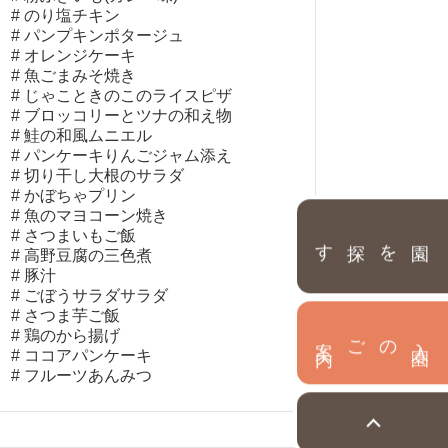
のり塩チキン
パンプキンポタージュ
オレンジケーキ
魚ごまみそ焼き
じゃこときのこのライスピザ
ブロッコリーとツナの和え物
鮭の和風ムニエル
パンケーキりんごジャム添え
切り干し大根のサラダ
かぼちゃプリン
魚のマヨコーン焼き
さつまいもご飯
園を探す
高野豆腐の三色煮
豚汁
ごぼうサラダサラダ
さつま芋ご飯
鶏のから揚げ
内
入
園
のご案
ココアパンケーキ
フルーツあんみつ