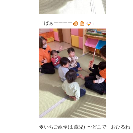
「ばぁーーーー
」
🍓いちご組🍓(１歳児) 〜どこで おひる