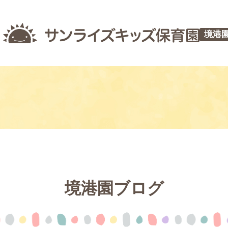
境港
境港園ブログ