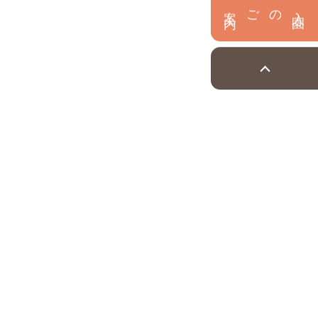
内
入
園
のご案