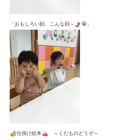
「おもしろい顔、こんな顔～
🤪」
仕掛け絵本
～くだものどうぞ～