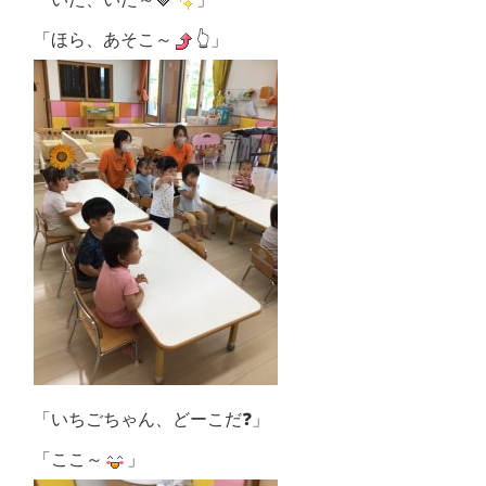
「ほら、あそこ～
👆」
「いちごちゃん、どーこだ❓」
「ここ～
」