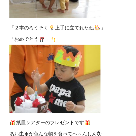
「２本のろうそく
上手に立てれたね
」
「おめでとう
」
紙皿シアターのプレゼントです
あお虫🐛が色んな物を食べてへ～んしん🦋