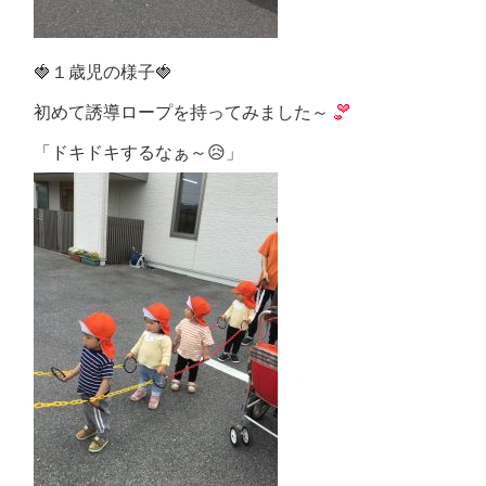
🍓１歳児の様子🍓
初めて誘導ロープを持ってみました～
「ドキドキするなぁ～😥」