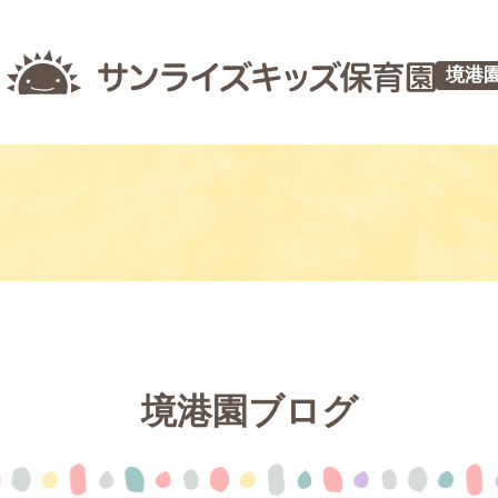
境港
境港園ブログ