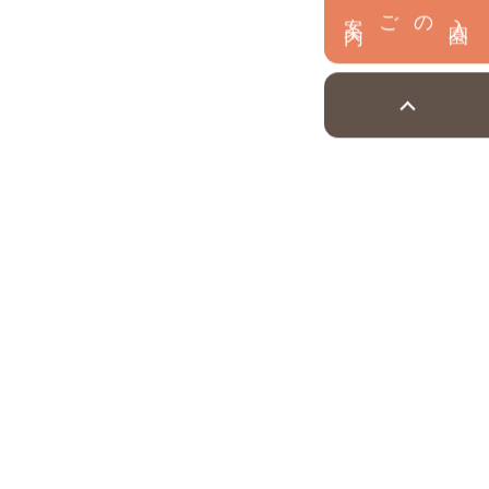
内
入
園
のご案