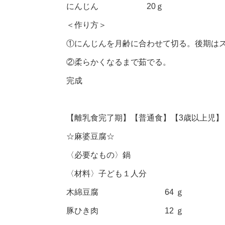
にんじん 20ｇ
＜作り方＞
①にんじんを月齢に合わせて切る。後期はス
②柔らかくなるまで茹でる。
完成
【離乳食完了期】【普通食】【3歳以上児】
☆麻婆豆腐☆
〈必要なもの〉鍋
〈材料〉子ども１人分
木綿豆腐 64 ｇ
豚ひき肉 12 ｇ