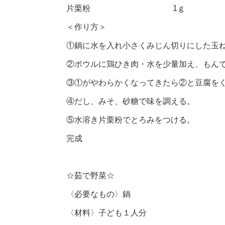
片栗粉 1ｇ
＜作り方＞
①鍋に水を入れ小さくみじん切りにした玉
②ボウルに鶏ひき肉・水を少量加え、もん
③①がやわらかくなってきたら②と豆腐を
④だし、みそ、砂糖で味を調える。
⑤水溶き片栗粉でとろみをつける。
完成
☆茹で野菜☆
〈必要なもの〉鍋
〈材料〉子ども１人分