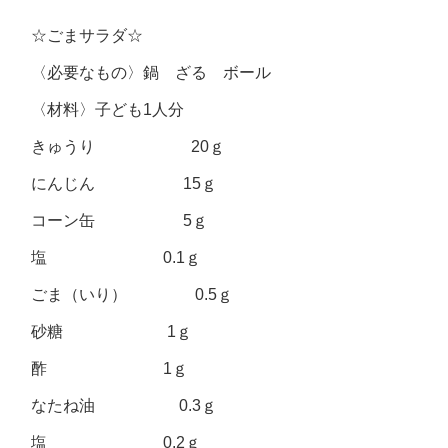
☆ごまサラダ☆
〈必要なもの〉鍋 ざる ボール
〈材料〉子ども1人分
きゅうり 20ｇ
にんじん 15ｇ
コーン缶 5ｇ
塩 0.1ｇ
ごま（いり） 0.5ｇ
砂糖 1ｇ
酢 1ｇ
なたね油 0.3ｇ
塩 0.2ｇ