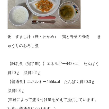
粥 すまし汁（麩・わかめ） 鶏と野菜の煮物 き
ゅうりのおろし煮
【離乳食（完了期）】エネルギー442kcal たんぱく
質20ｇ 脂質9.2ｇ
【普通食】エネルギー455kcal たんぱく質20.3ｇ
脂質9.3ｇ
(年齢によって盛り付け量を変えて提供しています。
写真は普通食になります。)