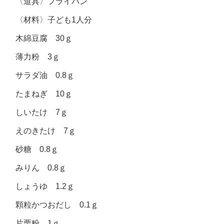
〈道具〉フライパン
〈材料〉子ども1人分
木綿豆腐 30ｇ
薄力粉 3ｇ
サラダ油 0.8ｇ
たまねぎ 10ｇ
しいたけ 7ｇ
えのきたけ 7ｇ
砂糖 0.8ｇ
みりん 0.8ｇ
しょうゆ 1.2ｇ
顆粒かつおだし 0.1ｇ
片栗粉 1ｇ