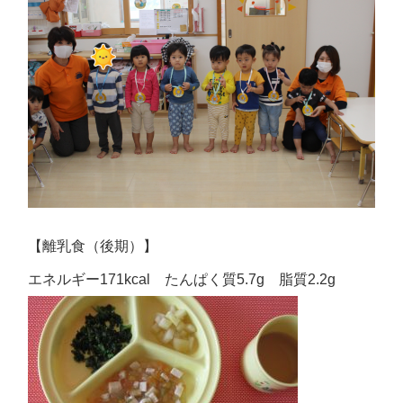
【離乳食（後期）】
エネルギー171kcal たんぱく質5.7g 脂質2.2g