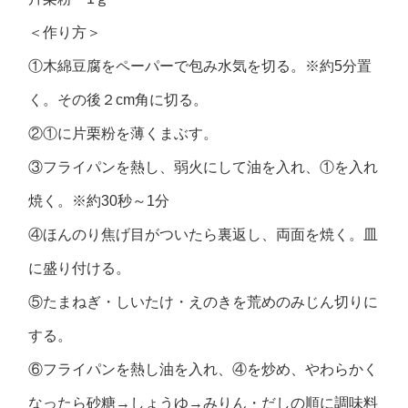
＜作り方＞
①木綿豆腐をペーパーで包み水気を切る。※約5分置
く。その後２cm角に切る。
②①に片栗粉を薄くまぶす。
③フライパンを熱し、弱火にして油を入れ、①を入れ
焼く。※約30秒～1分
④ほんのり焦げ目がついたら裏返し、両面を焼く。皿
に盛り付ける。
⑤たまねぎ・しいたけ・えのきを荒めのみじん切りに
する。
⑥フライパンを熱し油を入れ、④を炒め、やわらかく
なったら砂糖→しょうゆ→みりん・だしの順に調味料