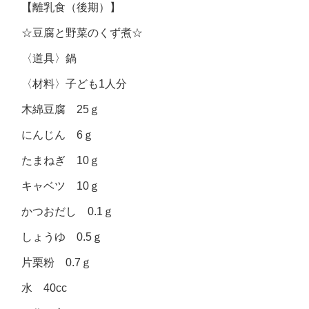
【離乳食（後期）】
☆豆腐と野菜のくず煮☆
〈道具〉鍋
〈材料〉子ども1人分
木綿豆腐 25ｇ
にんじん 6ｇ
たまねぎ 10ｇ
キャベツ 10ｇ
かつおだし 0.1ｇ
しょうゆ 0.5ｇ
片栗粉 0.7ｇ
水 40cc