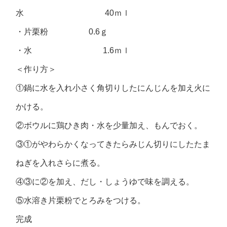
水 40ｍｌ
・片栗粉 0.6ｇ
・水 1.6ｍｌ
＜作り方＞
①鍋に水を入れ小さく角切りしたにんじんを加え火に
かける。
②ボウルに鶏ひき肉・水を少量加え、もんでおく。
③①がやわらかくなってきたらみじん切りにしたたま
ねぎを入れさらに煮る。
④③に②を加え、だし・しょうゆで味を調える。
⑤水溶き片栗粉でとろみをつける。
完成