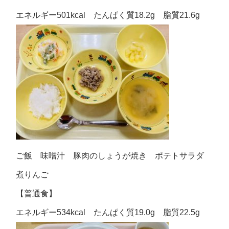
エネルギー501kcal たんぱく質18.2g 脂質21.6g
ご飯 味噌汁 豚肉のしょうが焼き ポテトサラダ
煮りんご
【普通食】
エネルギー534kcal たんぱく質19.0g 脂質22.5g