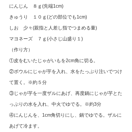
にんじん ８ｇ(先端1cm)
きゅうり １０ｇ(どの部位でも1cm)
しお 少々(親指と人差し指でつまめる量)
マヨネーズ ７ｇ(小さじ山盛り１)
（作り方）
①皮をむいたじゃがいもを2cm角に切る。
②ボウルにじゃが芋を入れ、水をたっぷり注いでつけ
て置く。※約５分
③じゃが芋を一度ザルにあげ、再度鍋にじゃが芋とた
っぷりの水を入れ、中火でゆでる。※約3分
④にんじんを、1cm角切りにし、鍋でゆでる。ザルに
あげて冷ます。