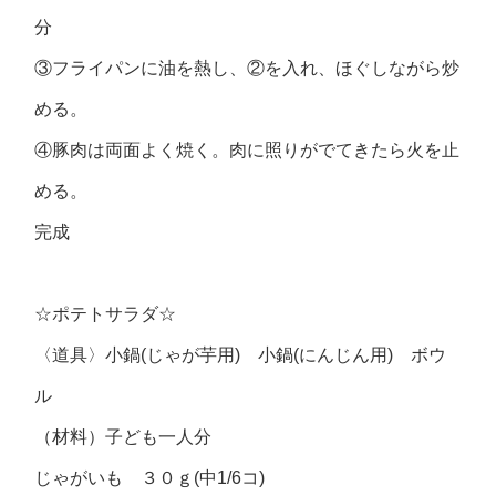
分
③フライパンに油を熱し、②を入れ、ほぐしながら炒
める。
④豚肉は両面よく焼く。肉に照りがでてきたら火を止
める。
完成
☆ポテトサラダ☆
〈道具〉小鍋(じゃが芋用) 小鍋(にんじん用) ボウ
ル
（材料）子ども一人分
じゃがいも ３０ｇ(中1/6コ)