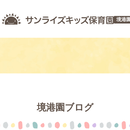
境港
境港園ブログ