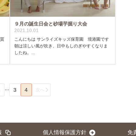
９月の誕生日会と砂場芋掘り大会
2021.10.01
く質
こんにちは サンライズキッズ保育園 境港園です
朝は涼しい風が吹き、日中もしのぎやすくなりま
したね。...
…
1
3
4
次へ
報
個人情報保護方針
免