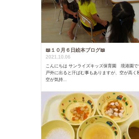
📖１０月６日絵本ブログ📖
2021.10.06
こんにちは サンライズキッズ保育園 境港園で
戸外に出ると汗ばむ事もありますが、空が高く
空が気持...