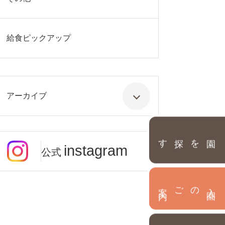
給食ピックアップ
アーカイブ
園を探す
instagram
公式
内
入
園
のご案