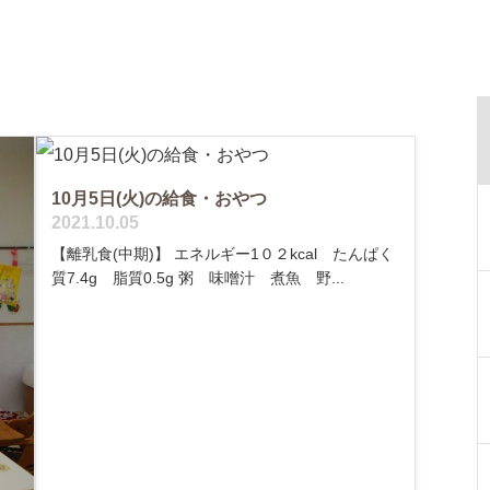
10月5日(火)の給食・おやつ
2021.10.05
【離乳食(中期)】 エネルギー1０２kcal たんぱく
質7.4g 脂質0.5g 粥 味噌汁 煮魚 野...