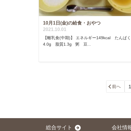
10月1日(金)の給食・おやつ
2021.10.01
【離乳食(中期)】 エネルギー149kcal たんぱ
4.0g 脂質1.3g 粥 豆...
前へ
総合サイト
会社情