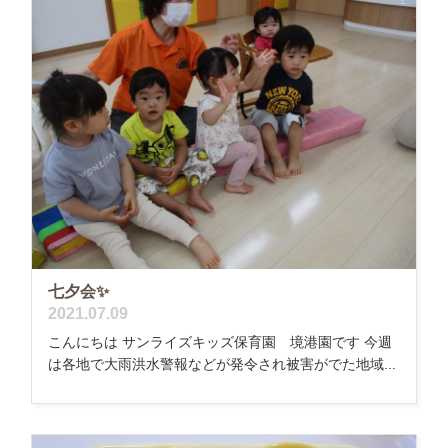
七夕会✨
2021.07.09
こんにちは サンライズキッズ保育園 境港園です 今週
は各地で大雨洪水警報などが発令され被害がでた地域...