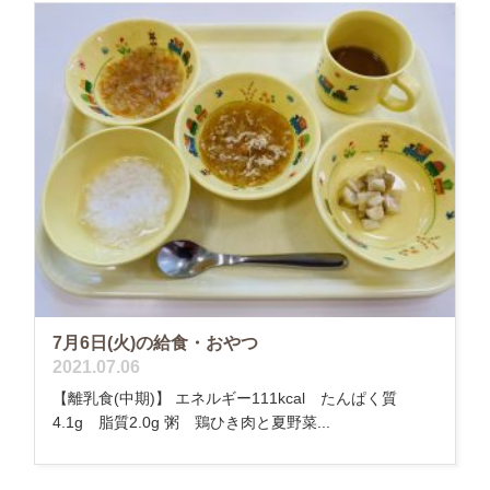
7月6日(火)の給食・おやつ
2021.07.06
【離乳食(中期)】 エネルギー111kcal たんぱく質
4.1g 脂質2.0g 粥 鶏ひき肉と夏野菜...