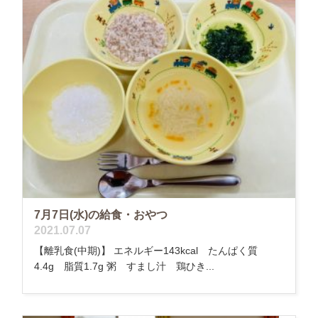
7月7日(水)の給食・おやつ
2021.07.07
【離乳食(中期)】 エネルギー143kcal たんぱく質
4.4g 脂質1.7g 粥 すまし汁 鶏ひき...