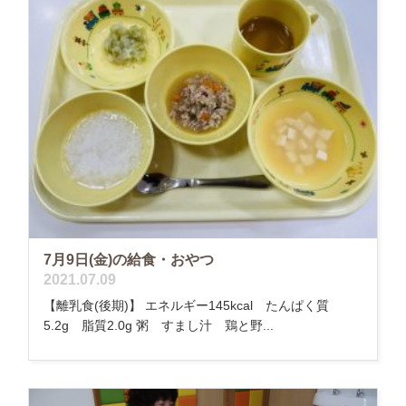
7月9日(金)の給食・おやつ
2021.07.09
【離乳食(後期)】 エネルギー145kcal たんぱく質
5.2g 脂質2.0g 粥 すまし汁 鶏と野...