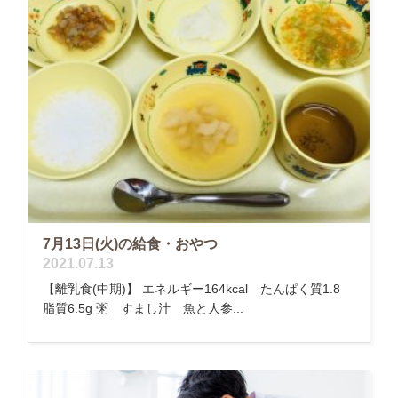
7月13日(火)の給食・おやつ
2021.07.13
【離乳食(中期)】 エネルギー164kcal たんぱく質1.8
脂質6.5g 粥 すまし汁 魚と人参...