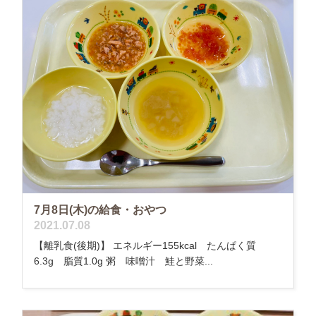
7月8日(木)の給食・おやつ
2021.07.08
【離乳食(後期)】 エネルギー155kcal たんぱく質
6.3g 脂質1.0g 粥 味噌汁 鮭と野菜...