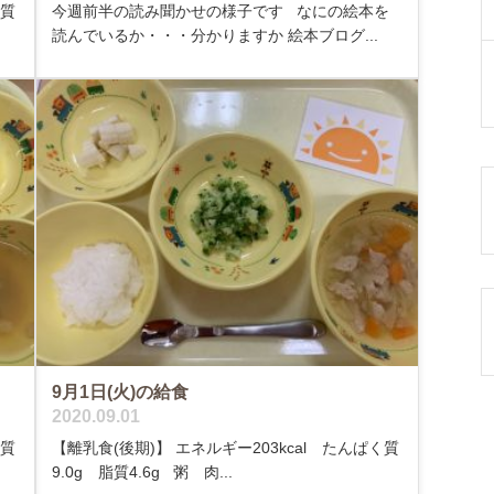
く質
今週前半の読み聞かせの様子です なにの絵本を
読んでいるか・・・分かりますか 絵本ブログ...
9月1日(火)の給食
2020.09.01
く質
【離乳食(後期)】 エネルギー203kcal たんぱく質
9.0g 脂質4.6g 粥 肉...