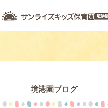
境港
境港園ブログ