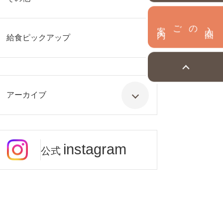
内
入
園
のご案
給食ピックアップ
アーカイブ
instagram
公式