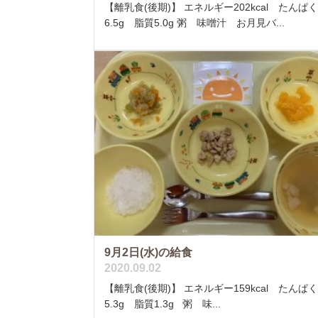
【離乳食(後期)】 エネルギー202kcal たんぱ
6.5g 脂質5.0g 粥 味噌汁 お月見バ...
9月2日(水)の給食
2020.09.02
【離乳食(後期)】 エネルギー159kcal たんぱ
5.3g 脂質1.3g 粥 味...